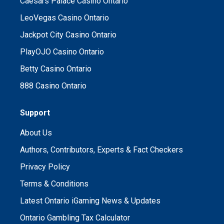
Caesars Palace Casino Ontario
LeoVegas Casino Ontario
Jackpot City Casino Ontario
PlayOJO Casino Ontario
Betty Casino Ontario
888 Casino Ontario
Support
About Us
Authors, Contributors, Experts & Fact Checkers
Privacy Policy
Terms & Conditions
Latest Ontario iGaming News & Updates
Ontario Gambling Tax Calculator